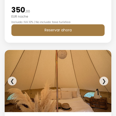
350
,00
EUR noche
Incluido: IVA 10% | No incluido: tasa turística
Reservar ahora
❮
❯