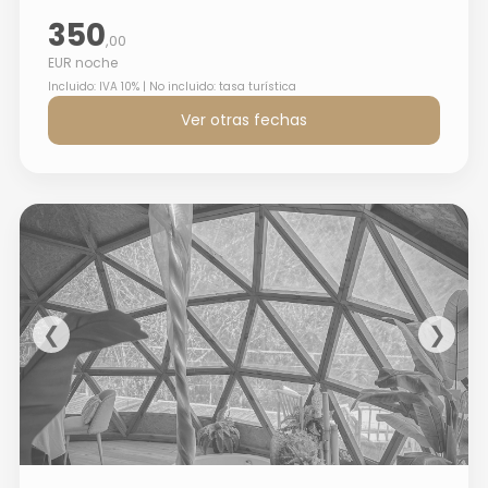
350
,00
EUR noche
Incluido: IVA 10% | No incluido: tasa turística
Ver otras fechas
❮
❯