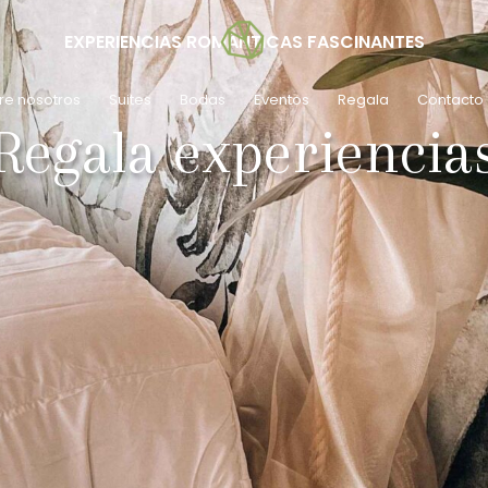
EXPERIENCIAS ROMÁNTICAS FASCINANTES
re nosotros
Suites
Bodas
Eventos
Regala
Contacto
Regala experiencia