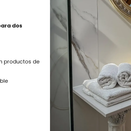
 para dos
n productos de
ble