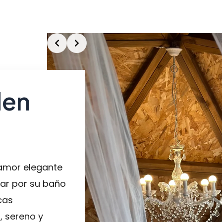
Slide 3 of 3
den
 amor elegante
ciar por su baño
cas
, sereno y