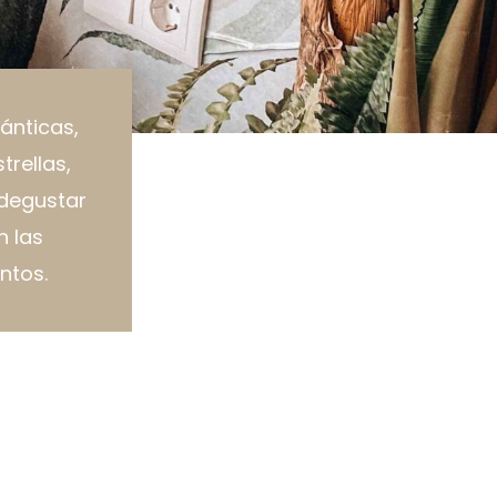
ánticas,
trellas,
 degustar
n las
ntos.