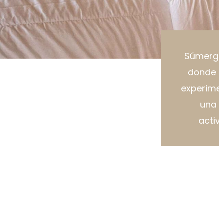
Súmerge
donde p
experime
una 
acti