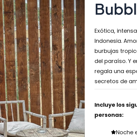
Bubb
Exótica, intens
Indonesia. Amo
burbujas tropic
del paraíso. Y e
regala una esp
secretos de a
Incluye los si
personas:
Noche e