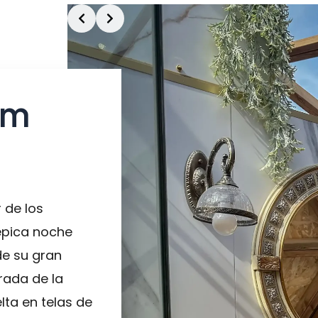
Slide 3 of 3
um
 de los
épica noche
de su gran
rada de la
lta en telas de