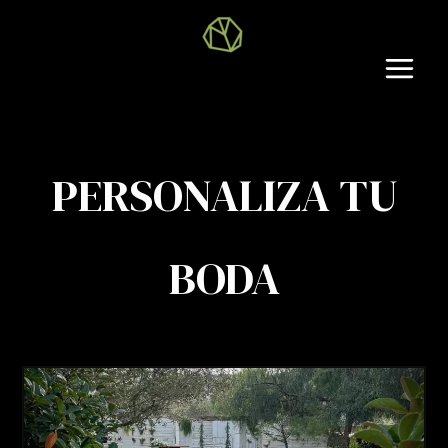
Ir
al
contenido
Main
Men
PERSONALIZA TU
BODA